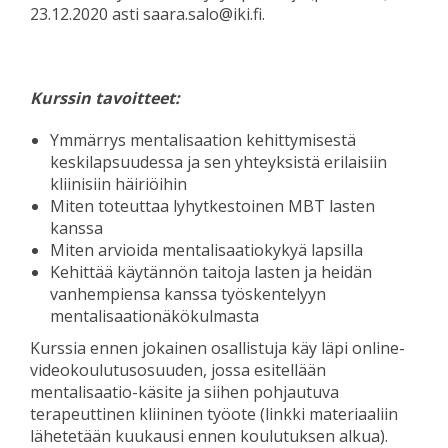
23.12.2020 asti saara.salo@iki.fi.
Kurssin tavoitteet:
Ymmärrys mentalisaation kehittymisestä
keskilapsuudessa ja sen yhteyksistä erilaisiin
kliinisiin häiriöihin
Miten toteuttaa lyhytkestoinen MBT lasten
kanssa
Miten arvioida mentalisaatiokykyä lapsilla
Kehittää käytännön taitoja lasten ja heidän
vanhempiensa kanssa työskentelyyn
mentalisaationäkökulmasta
Kurssia ennen jokainen osallistuja käy läpi online-
videokoulutusosuuden, jossa esitellään
mentalisaatio-käsite ja siihen pohjautuva
terapeuttinen kliininen työote (linkki materiaaliin
lähetetään kuukausi ennen koulutuksen alkua).