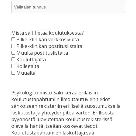
Mistä sait tietää koulutuksesta?
Pilke-klinikan verkkosivulta
Pilke-klinikan postituslistalta
Muulta postituslistalta
Kouluttajalta
Kollegalta
Muualta
Psykologitoimisto Salo kerää erilaisiin
koulutustapahtumiin ilmoittautuvien tiedot
sähköiseen rekisteriin erillisellä suostumuksella
laskutusta ja yhteydenpitoa varten. Erillisestä
pyynnöstä luovutetaan koulutusrekisterissä
olevalla häntä itseään koskevat tiedot.
Koulutustapahtumien laskuttaja saa