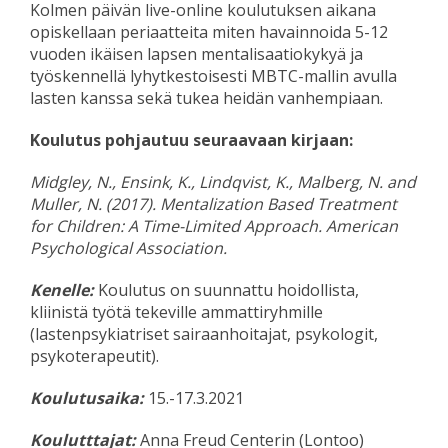
Kolmen päivän live-online koulutuksen aikana
opiskellaan periaatteita miten havainnoida 5-12
vuoden ikäisen lapsen mentalisaatiokykyä ja
työskennellä lyhytkestoisesti MBTC-mallin avulla
lasten kanssa sekä tukea heidän vanhempiaan.
Koulutus pohjautuu seuraavaan kirjaan:
Midgley, N., Ensink, K., Lindqvist, K., Malberg, N. and
Muller, N. (2017). Mentalization Based Treatment
for Children: A Time-Limited Approach. American
Psychological Association.
Kenelle:
Koulutus on suunnattu hoidollista,
kliinistä työtä tekeville ammattiryhmille
(lastenpsykiatriset sairaanhoitajat, psykologit,
psykoterapeutit).
Koulutusaika:
15.-17.3.2021
Koulutttajat:
Anna Freud Centerin (Lontoo)