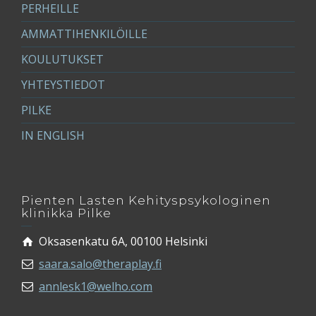
PERHEILLE
AMMATTIHENKILÖILLE
KOULUTUKSET
YHTEYSTIEDOT
PILKE
IN ENGLISH
Pienten Lasten Kehityspsykologinen
klinikka Pilke
Oksasenkatu 6A, 00100 Helsinki
saara.salo@theraplay.fi
annlesk1@welho.com